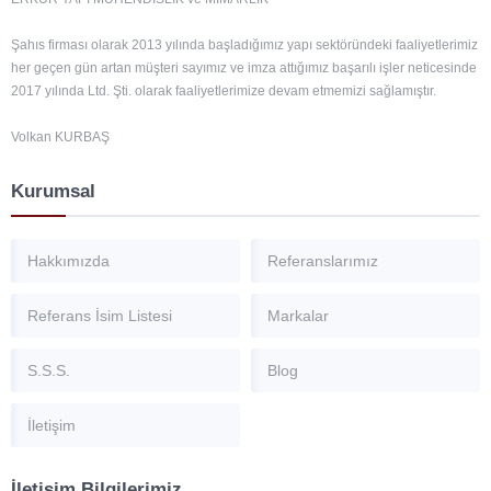
Teklif İste
Şahıs firması olarak 2013 yılında başladığımız yapı sektöründeki faaliyetlerimiz
her geçen gün artan müşteri sayımız ve imza attığımız başarılı işler neticesinde
Ücretsiz Keşif Formu
2017 yılında Ltd. Şti. olarak faaliyetlerimize devam etmemizi sağlamıştır.
Yasal Uyarı
Volkan KURBAŞ
Kurumsal
Hakkımızda
Referanslarımız
Referans İsim Listesi
Markalar
S.S.S.
Blog
İletişim
İletişim Bilgilerimiz