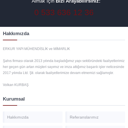
Almak İçin
Bizi Arayabilirsiniz:
0 533 636 12 36
Hakkımızda
ERKUR YAPI MÜHENDİSLİK ve MİMARLIK
Şahıs firması olarak 2013 yılında başladığımız yapı sektöründeki faaliyetlerimiz
her geçen gün artan müşteri sayımız ve imza attığımız başarılı işler neticesinde
2017 yılında Ltd. Şti. olarak faaliyetlerimize devam etmemizi sağlamıştır.
Volkan KURBAŞ
Kurumsal
Hakkımızda
Referanslarımız