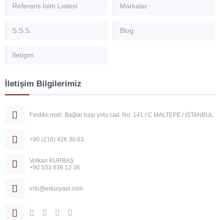
Referans İsim Listesi
Markalar
S.S.S.
Blog
İletişim
İletişim Bilgilerimiz
Fındıklı mah. Bağlar başı yolu cad. No: 141 / C MALTEPE / İSTANBUL
+90 (216) 426 30 63
Volkan KURBAŞ
+90 533 636 12 36
info@erkuryapi.com