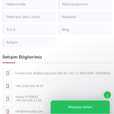
Hakkımızda
Referanslarımız
Referans İsim Listesi
Markalar
S.S.S.
Blog
İletişim
İletişim Bilgilerimiz
Fındıklı mah. Bağlar başı yolu cad. No: 141 / C MALTEPE / İSTANBUL
+90 (216) 426 30 63
Volkan KURBAŞ
+90 533 636 12 36
Whatsapp İletişim
info@erkuryapi.com