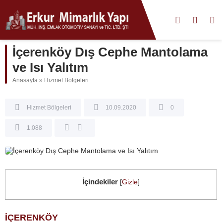
İçerenköy Dış Cephe Mantolama
ve Isı Yalıtım
Anasayfa
»
Hizmet Bölgeleri
Hizmet Bölgeleri
10.09.2020
0
1.088
İçindekiler
[
Gizle
]
İÇERENKÖY