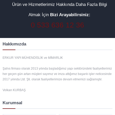
Ürün ve Hizmetlerimiz Hakkında Daha Fazla Bilgi
Almak İçin
Bizi Arayabilirsiniz:
0 533 636 12 36
Hakkımızda
ERKUR YAPI MÜHENDİSLİK ve MİMARLIK
Şahıs firması olarak 2013 yılında başladığımız yapı sektöründeki faaliyetlerimiz
her geçen gün artan müşteri sayımız ve imza attığımız başarılı işler neticesinde
2017 yılında Ltd. Şti. olarak faaliyetlerimize devam etmemizi sağlamıştır.
Volkan KURBAŞ
Kurumsal