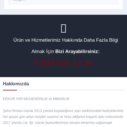
Ürün ve Hizmetlerimiz Hakkında Daha Fazla Bilgi
Almak İçin
Bizi Arayabilirsiniz:
0 533 636 12 36
Hakkımızda
ERKUR YAPI MÜHENDİSLİK ve MİMARLIK
Şahıs firması olarak 2013 yılında başladığımız yapı sektöründeki faaliyetlerimiz
her geçen gün artan müşteri sayımız ve imza attığımız başarılı işler neticesinde
2017 yılında Ltd. Şti. olarak faaliyetlerimize devam etmemizi sağlamıştır.