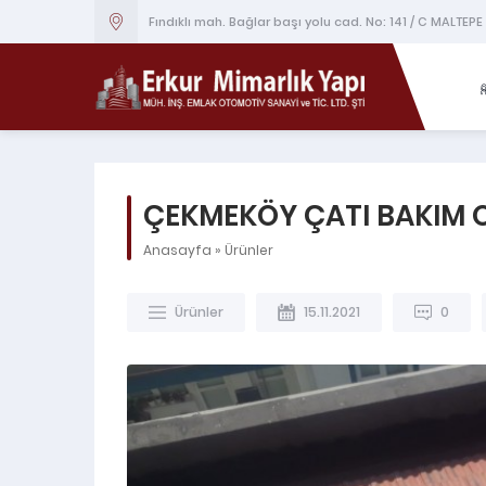
Fındıklı mah. Bağlar başı yolu cad. No: 141 / C MALTEPE
ÇEKMEKÖY ÇATI BAKIM 
Anasayfa
»
Ürünler
Ürünler
15.11.2021
0