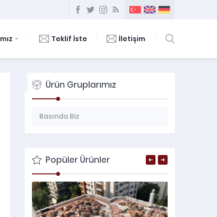
ımız
Teklif İste
İletişim
Ürün Gruplarımız
Basında Biz
Çatı Onarım Ve Aktarma
Çözüm Ortaklarımımız / Markalar
Popüler Ürünler
Ekibimiz
Hakkımızda
İletişim