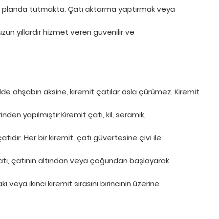
ı ön planda tutmakta. Çatı aktarma yaptırmak veya
uzun yıllardır hizmet veren güvenilir ve
ekilde ahşabın aksine, kiremit çatılar asla çürümez. Kiremit
nden yapılmıştır.Kiremit çatı, kil, seramik,
dır. Her bir kiremit, çatı güvertesine çivi ile
t çatı, çatının altından veya çoğundan başlayarak
i veya ikinci kiremit sırasını birincinin üzerine