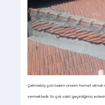
ÜRÜNLER
TAVAN DEKORASYON UYGULAMA
ERENKÖY 
Çekmeköy çatı bakım onarım hizmet almak i
vermektedir. En çok vakit geçirdiğimiz evler