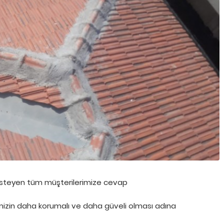
ÜRÜNLER
ÜRÜNLER
ÇATI BAKIM ONARIM
MALTEPE ÇATI BAKIM ONARI
steyen tüm müşterilerimize cevap
imizin daha korumalı ve daha güveli olması adına