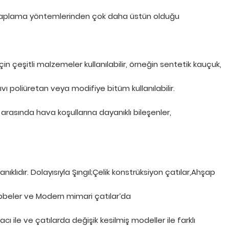
 kaplama yöntemlerinden çok daha üstün olduğu
n çeşitli malzemeler kullanılabilir, örneğin sentetik kauçuk,
 poliüretan veya modifiye bitüm kullanılabilir.
 arasında hava koşullarına dayanıklı bileşenler,
nıklıdır. Dolayısıyla Şıngıl;Çelik konstrüksiyon çatılar,Ahşap
Kubbeler ve Modern mimari çatılar‘da
cı ile ve çatılarda değişik kesilmiş modeller ile farklı