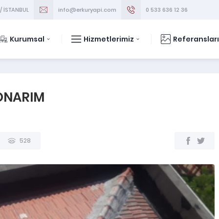
 / İSTANBUL
info@erkuryapi.com
0 533 636 12 36
Kurumsal
Hizmetlerimiz
Referanslar
ONARIM
528