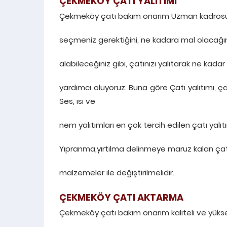
ÇEKMEKÖY ÇATI YALITIMI
Çekmeköy çatı bakım onarım Uzman kadrosu ola
seçmeniz gerektiğini, ne kadara mal olacağın
alabileceğiniz gibi, çatınızı yalıtarak ne kad
yardımcı oluyoruz. Buna göre Çatı yalıtımı, ç
Ses, ısı ve
nem yalıtımları en çok tercih edilen çatı yalıt
Yıpranma,yırtılma delinmeye maruz kalan çat
malzemeler ile değiştirilmelidir.
ÇEKMEKÖY ÇATI AKTARMA
Çekmeköy çatı bakım onarım kaliteli ve yüks