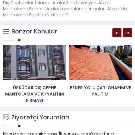
Dış Cephe Mantolama
,
Atalar Bina İzolasyon
,
Atalar
Mantolama Firması
,
Atalar mantolama firmaları
,
Atalar’da
Mantolama Fiyatları Ne Kadar?
Benzer Konular
ÜSKÜDAR DIŞ CEPHE
FENER YOLU ÇATI ONARIM VE
MANTOLAMA VE ISI YALITIM
YALITIMI
FIRMASI
Ziyaretçi Yorumları
Henüz yorum yapılmamış. İlk yorumu aşağıdaki form