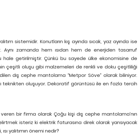
alıtım sistemidir. Konutların kış ayında sıcak, yaz ayında ise
ir. Aynı zamanda hem ısıdan hem de enerjiden tasarruf
 hale getirilmiştir. Çünkü bu sayede ülke ekonomisine de
çeşitli oluşu gibi malzemeleri de renkli ve doku çeşitliliği
ilen dış cephe mantolama “Metpor Söve” olarak biliniyor.
 teknikten oluşuyor. Dekoratif görüntüsü ile en fazla tercih
eren bir firma olarak Çoğu kişi dış cephe mantolama’nın
lirtmek isteriz ki elektrik faturasına direk olarak yansıyacak
ısı yalıtımın önemi nedir?