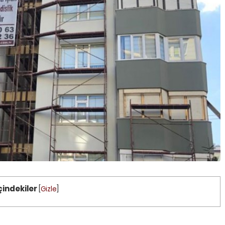
ÜRÜNLER
ÜRÜNLER
ÇATI BAKIM ONARIM
ERENKÖY ÇATI BAKIM ONARI
çindekiler
[
Gizle
]
a