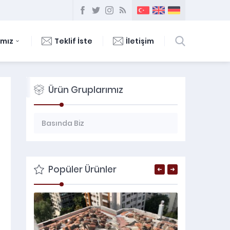
ımız
Teklif İste
İletişim
Ürün Gruplarımız
Basında Biz
Çatı Onarım Ve Aktarma
Çözüm Ortaklarımımız / Markalar
Popüler Ürünler
Ekibimiz
Hakkımızda
İletişim