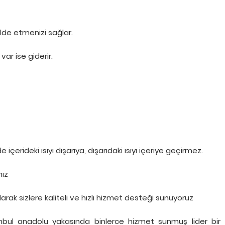
elde etmenizi sağlar.
ar ise giderir.
çerideki ısıyı dışarıya, dışarıdaki ısıyı içeriye geçirmez.
ız
k sizlere kaliteli ve hızlı hizmet desteği sunuyoruz
nbul anadolu yakasında binlerce hizmet sunmuş lider bir