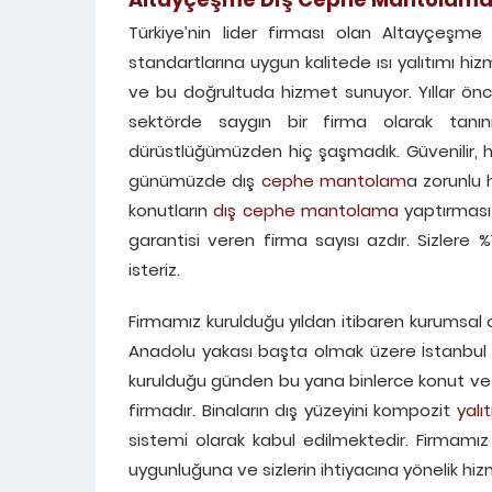
Türkiye’nin lider firması olan Altayçeşm
standartlarına uygun kalitede ısı yalıtımı hi
ve bu doğrultuda hizmet sunuyor. Yıllar önc
sektörde saygın bir firma olarak tan
dürüstlüğümüzden hiç şaşmadık. Güvenilir, hızl
günümüzde dış
cephe mantolam
a zorunlu 
konutların
dış cephe
mantolama
yaptırması 
garantisi veren firma sayısı azdır. Sizler
isteriz.
Firmamız kurulduğu yıldan itibaren kurumsal 
Anadolu yakası başta olmak üzere İstanbul 
kurulduğu günden bu yana binlerce konut ve 
firmadır. Binaların dış yüzeyini kompozit
yalı
sistemi olarak kabul edilmektedir. Firmamı
uygunluğuna ve sizlerin ihtiyacına yönelik hi