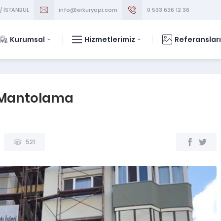
 / İSTANBUL
info@erkuryapi.com
0 533 636 12 36
Kurumsal
Hizmetlerimiz
Referanslar
 Mantolama
521