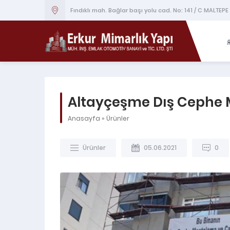
Fındıklı mah. Bağlar başı yolu cad. No: 141 / C MALTEPE
Altayçeşme Dış Cephe
Anasayfa
»
Ürünler
Ürünler
05.06.2021
0