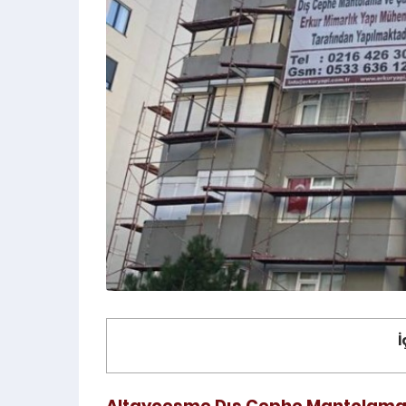
ÜRÜNLER
TAVAN DEKORASYON UYGULAMA
MALTEPE 
İ
Altayçeşme Dış Cephe Mantolam