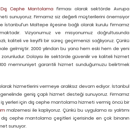
e
Dış Cephe Mantolama
firması olarak sektörde Avrupa
zmeti sunuyoruz. Firmamız siz değerli müşterilerini önemsiyor
e İstanbul’un Maltepe ilçesine bağlı olarak kurulu firmamız
ınmaktadır. Vizyonumuz ve misyonumuz doğrultusunda
ı, kaliteli ve keyifli bir süreç geçirmenizi sağlıyoruz. Çünkü
hale gelmiştir. 2000 yılından bu yana hem eski hem de yeni
zorunludur. Dolayısı ile sektörde güvenilir ve kaliteli hizmet
e %100 memnuniyet garantili hizmet sunduğumuzu belirtmek
olarak hizmetlerini vermeye aralıksız devam ediyor. İstanbul
genelinde geniş çaplı hizmet desteği sunuyoruz. Firmamız
iş yerleri için dış cephe mantolama hizmeti vermiş öncü bir
tım
malzemesi ile kaplıyoruz. Çünkü bu uygulama ısı yalıtımı
z dış cephe mantolama çeşitleri içerisinde en çok binanın
zmet sunuyor.