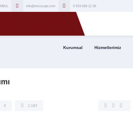
TANBUL
info@erkuryapi.com
0 533 636 12 36
Kurumsal
Hizmetlerimiz
ımı
0
1.183