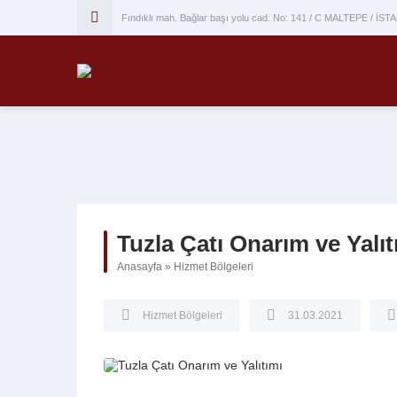
Fındıklı mah. Bağlar başı yolu cad. No: 141 / C MALTEPE / İS
Tuzla Çatı Onarım ve Yalıt
Anasayfa
»
Hizmet Bölgeleri
Hizmet Bölgeleri
31.03.2021