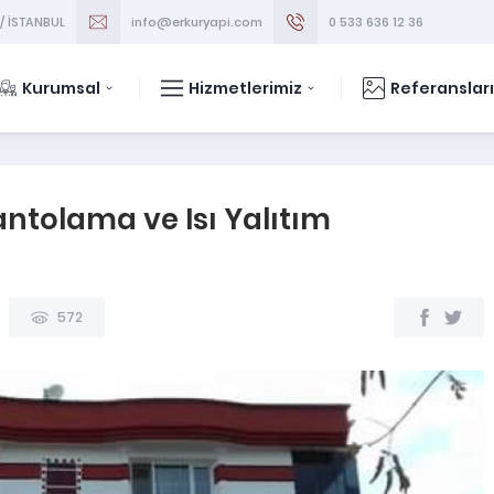
 / İSTANBUL
info@erkuryapi.com
0 533 636 12 36
Kurumsal
Hizmetlerimiz
Referanslar
tolama ve Isı Yalıtım
572
ÜRÜNLER
MALTEPE ÇATI BAKIM ONARI