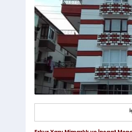
ERENKÖY 
İ
Erkur Yapı Mimarlık ve İnşaat Men