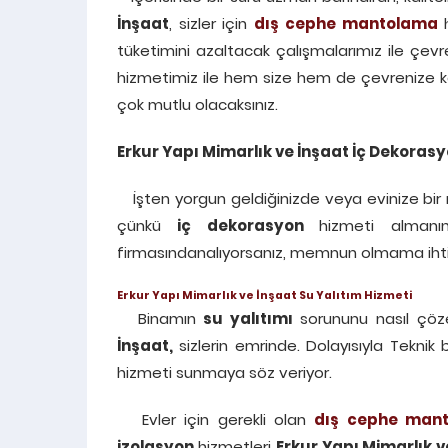
İnşaat
, sizler için
dış cephe mantolama
h
tüketimini azaltacak çalışmalarımız ile çev
hizmetimiz ile hem size hem de çevrenize ka
çok mutlu olacaksınız.
Erkur
Yapı Mimarlık ve
İnşaat İç Dekorasy
İşten yorgun geldiğinizde veya evinize bir 
çünkü
iç dekorasyon
hizmeti almanı
firmasındanalıyorsanız, memnun olmama ihti
Erkur
Yapı Mimarlık ve
İnşaat Su Yalıtım Hizmeti
Binamın
su yalıtımı
sorununu nasıl çö
İnşaat,
sizlerin emrinde. Dolayısıyla Teknik b
hizmeti sunmaya söz veriyor.
Evler için gerekli olan
dış cephe
mant
izolasyon
hizmetleri
Erkur
Yapı Mimarlık v