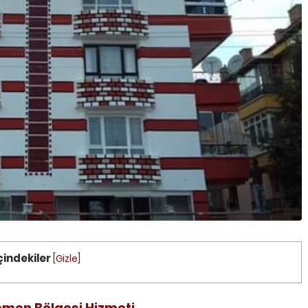
ÜRÜNLER
ÇATI BAKIM ONARIM
çindekiler
[
Gizle
]
emen Bölgesi Hizmeti