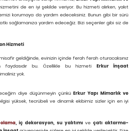
izmetini de en iyi şekilde veriyor. Bu hizmeti alırken, yakıt
remizi korumaya da yardım edeceksiniz. Bunun gibi bir sürü
tkı sağlamanıza yardım edeceğiz. Bizi seçenler gibi siz de
on Hizmeti
misafir geldiğinde, evinizin içinde ferah ferah oturacaksınız
n faydasıdır bu. Özellikle bu hizmeti
Erkur İnşaat
maliniz yok.
zeceğim diye düşünmeyin çünkü
Erkur
Yapı Mimarlık ve
ilgisi yüksek, tecrübeli ve dinamik ekibimiz sizler için en iyi
olama
, iç dekorasyon, su yalıtımı
ve
çatı aktarma-
e
İnşaat
güvencesiyle sizlere en iyi şekilde verilecektir. Size