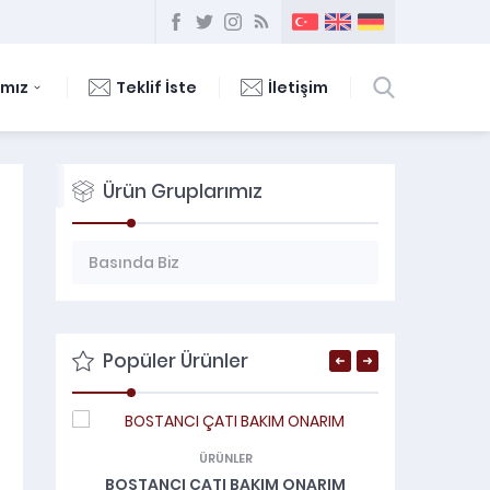
ımız
Teklif İste
İletişim
Ürün Gruplarımız
Basında Biz
Çatı Onarım Ve Aktarma
Çözüm Ortaklarımımız / Markalar
Popüler Ürünler
Ekibimiz
Hakkımızda
ÜRÜNLER
İletişim
M
BOSTANCI ÇATI BAKIM ONARIM
ALTINT