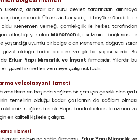
ülkemiz, asırlardır bir sürü devlet tarafından alınmaya
isi bu işi başaramadı. Ülkemizin her yeri çok büyük mücadeleler
k oldu. Menemen yemeği, çömlekçilik ile herkes tarafından
erçekleştiği yer olan
Menemen
ilçesi İzmir’e bağlı şirin bir
iç içe yaşandığı uyumlu bir bölge olan Menemen, doğaya zarar
r güzel olduğu kadar sağlam ve şık bir yapısı vardır. Bu
i de
Erkur
Yapı Mimarlık ve
İnşaat
firmasıdır. Yıllardır bu
n en güzel hizmetleri vermeye çalışmaktadır.
arma ve İzolasyon Hizmeti
z hizmetlerin en başında sağlam bir çatı için gerekli olan
çatı
rinin temelinin olduğu kadar çatılarının da sağlam olması
nda ekibimizi sağlam kurduk. Hepsi kendi alanlarında uzman ve
in en kaliteli kişilerle çalışırız.
olama Hizmeti
li hizmet anlayışına sahip firmamız,
Erkur
Yapı Mimarlık ve