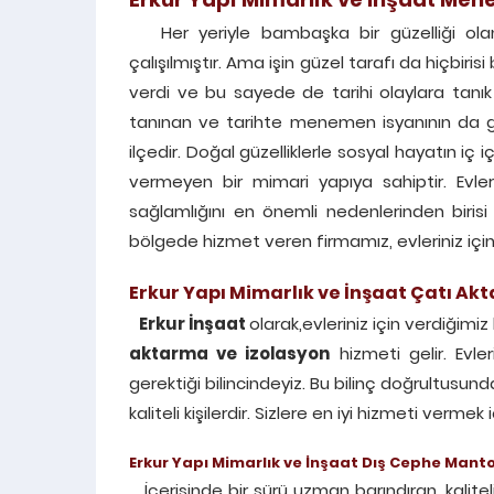
Her yeriyle bambaşka bir güzelliği olan 
çalışılmıştır. Ama işin güzel tarafı da hiçbir
verdi ve bu sayede de tarihi olaylara tanı
tanınan ve tarihte menemen isyanının da g
ilçedir. Doğal güzelliklerle sosyal hayatın 
vermeyen bir mimari yapıya sahiptir. Evle
sağlamlığını en önemli nedenlerinden biris
bölgede hizmet veren firmamız, evleriniz içi
Erkur
Yapı Mimarlık ve
İnşaat Çatı Akt
Erkur İnşaat
olarak,evleriniz için verdiğimi
aktarma ve izolasyon
hizmeti gelir. Evle
gerektiği bilincindeyiz. Bu bilinç doğrultusu
kaliteli kişilerdir. Sizlere en iyi hizmeti vermek iç
Erkur
Yapı Mimarlık ve
İnşaat Dış Cephe Mant
İçerisinde bir sürü uzman barındıran, kalite