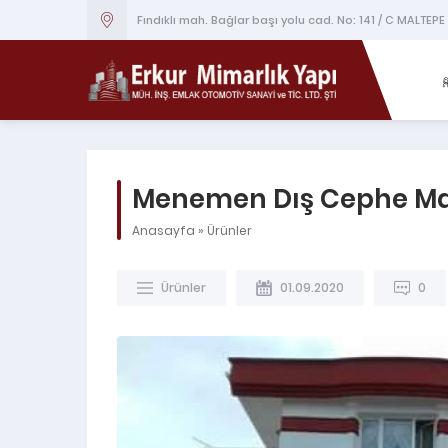
Fındıklı mah. Bağlar başı yolu cad. No: 141 / C MALTEPE
Menemen Dış Cephe Man
Anasayfa
»
Ürünler
Ürünler
01.09.2020
0
ÜRÜNLER
TAVAN DEKORASYON UYGULAMA