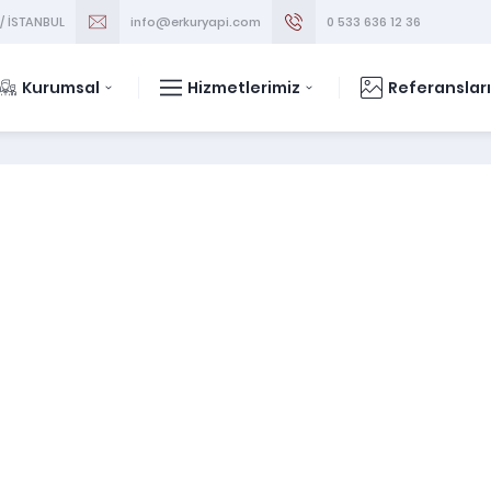
 / İSTANBUL
info@erkuryapi.com
0 533 636 12 36
Kurumsal
Hizmetlerimiz
Referanslar