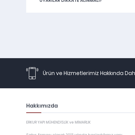
UYARILAR DIKKATE ALINMALI?
Ürün ve Hizmetlerimiz Hakkında Daha
Hakkımızda
ERKUR YAPI MÜHENDİSLİK ve MİMARLIK
Şahıs firması olarak 2013 yılında başladığımız yapı