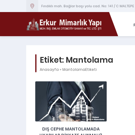
Fındıklı mah. Bağlar başı yolu cad. No: 141 / C MALTEPE
Etiket:
Mantolama
Anasayfa
»
MantolamaEtiketi
DIŞ CEPHE MANTOLAMADA