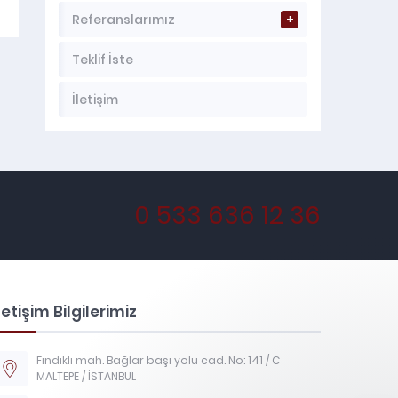
Referanslarımız
Teklif İste
İletişim
0 533 636 12 36
letişim Bilgilerimiz
Fındıklı mah. Bağlar başı yolu cad. No: 141 / C
MALTEPE / İSTANBUL