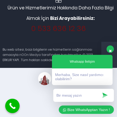
Ürün ve Hizmetlerimiz Hakkında Daha Fazla Bilgi
Almak İçin
Bizi Arayabilirsiniz:
0 533 636 12 36
Bu web sitesi, bazı bilgilerin ve hizmetlerin sağlanması
amacıyla
nOOn Medya
tarafından kurulmuştur. © 2013
ERKUR YAPI . Tüm hakları saklıdır.
Whatsapp İletişim
Merhaba, Size nasıl yardımcı
olabilirim?
Bize WhatsApptan Yazın !