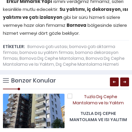
Erkur
Mimarlık Yapı
ismini verdiğimiz firmamız, sizleri
kesinlikle mutlu edecektir.
Su yalıtımı, iç dekorasyon, ısı
yalıtımı ve çatı izolasyon
gibi bir sürü hizmeti sizlere
vermeye hazır olan firmamız
Bornova
bölgesinde sizlere
hizmet vermeyi dört gözle bekliyor.
ETİKETLER:
Bornova çatı ustası
,
bornova çatı aktarma
firması
,
bornova su yalıtım firması
,
bornona dekorasyon
firması
,
Bornova Dış Cephe Mantolama
,
Bornova Dış Cephe
Mantolama ve Isı Yalıtım
,
Dış Cephe Mantolama Hizmeti
Benzer Konular
TUZLA DIŞ CEPHE
MANTOLAMA VE ISI YALITIM