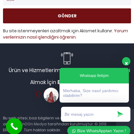
Bu site istenmeyenleri azaltmak için Akismet kullanır.
Yorum
verilerinizin nasıl işlendiğini öğrenin.
Ürün ve Hizmetlerimiz Hakkında Daha Fazla Bilgi
Whatsapp İletişim
Almak İçin
Bizi Arayabilirsiniz:
Merhaba, Size nasıl yardımcı
0 533 636 12 36
olabilirim?
Bu web sitesi, bazı bilgilerin ve hizmetlerin sağlanması
amacıyla
nOOn Medya
tarafından kurulmuştur. © 2013
ERKUR YAPI . Tüm hakları saklıdır.
Bize WhatsApptan Yazın !