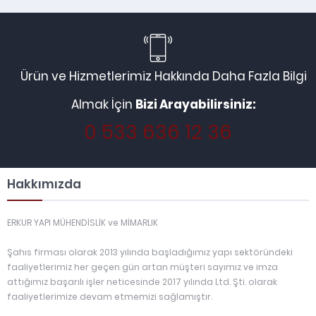
Ürün ve Hizmetlerimiz Hakkında Daha Fazla Bilgi
Almak İçin
Bizi Arayabilirsiniz:
0 533 636 12 36
Hakkımızda
ERKUR YAPI MÜHENDİSLİK ve MİMARLIK
Şahıs firması olarak 2013 yılında başladığımız yapı sektöründeki
faaliyetlerimiz her geçen gün artan müşteri sayımız ve imza
attığımız başarılı işler neticesinde 2017 yılında Ltd. Şti. olarak
faaliyetlerimize devam etmemizi sağlamıştır.