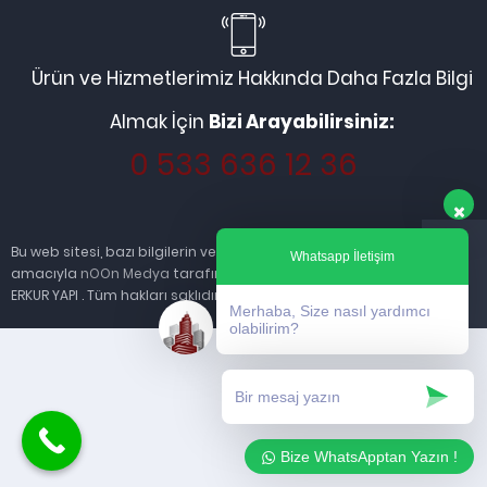
Ürün ve Hizmetlerimiz Hakkında Daha Fazla Bilgi
Almak İçin
Bizi Arayabilirsiniz:
0 533 636 12 36
Bu web sitesi, bazı bilgilerin ve hizmetlerin sağlanması
Whatsapp İletişim
amacıyla
nOOn Medya
tarafından kurulmuştur. © 2013
ERKUR YAPI . Tüm hakları saklıdır.
Merhaba, Size nasıl yardımcı
olabilirim?
Bize WhatsApptan Yazın !