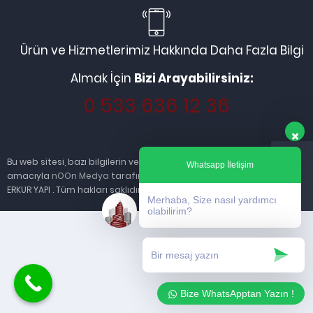
Ürün ve Hizmetlerimiz Hakkında Daha Fazla Bilgi
Almak İçin
Bizi Arayabilirsiniz:
0 533 636 12 36
Bu web sitesi, bazı bilgilerin ve hizmetlerin sağlanması
Whatsapp İletişim
amacıyla
nOOn Medya
tarafından kurulmuştur. © 2013
ERKUR YAPI . Tüm hakları saklıdır.
Merhaba, Size nasıl yardımcı
olabilirim?
Bize WhatsApptan Yazın !