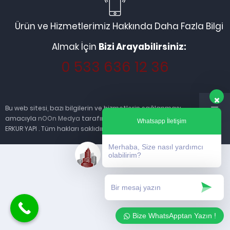
Ürün ve Hizmetlerimiz Hakkında Daha Fazla Bilgi
Almak İçin
Bizi Arayabilirsiniz:
0 533 636 12 36
Bu web sitesi, bazı bilgilerin ve hizmetlerin sağlanması
amacıyla
nOOn Medya
tarafından kurulmuştur. © 2013
Whatsapp İletişim
ERKUR YAPI . Tüm hakları saklıdır.
Merhaba, Size nasıl yardımcı
olabilirim?
Bize WhatsApptan Yazın !