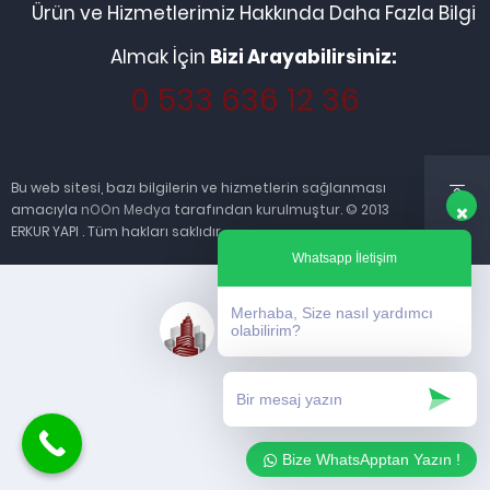
Ürün ve Hizmetlerimiz Hakkında Daha Fazla Bilgi
Almak İçin
Bizi Arayabilirsiniz:
0 533 636 12 36
Bu web sitesi, bazı bilgilerin ve hizmetlerin sağlanması
amacıyla
nOOn Medya
tarafından kurulmuştur. © 2013
ERKUR YAPI . Tüm hakları saklıdır.
Whatsapp İletişim
Merhaba, Size nasıl yardımcı
olabilirim?
Bize WhatsApptan Yazın !