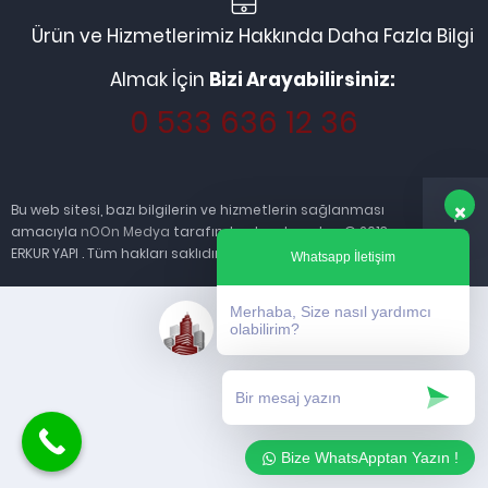
Ürün ve Hizmetlerimiz Hakkında Daha Fazla Bilgi
Almak İçin
Bizi Arayabilirsiniz:
0 533 636 12 36
Bu web sitesi, bazı bilgilerin ve hizmetlerin sağlanması
amacıyla
nOOn Medya
tarafından kurulmuştur. © 2013
ERKUR YAPI . Tüm hakları saklıdır.
Whatsapp İletişim
Merhaba, Size nasıl yardımcı
olabilirim?
Bize WhatsApptan Yazın !