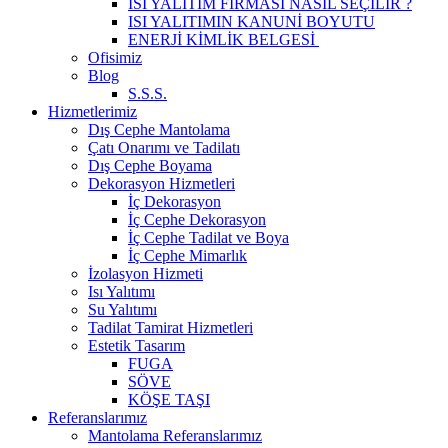
ISI YALITIM FİRMASI NASIL SEÇİLİR ?
ISI YALITIMIN KANUNİ BOYUTU
ENERJİ KİMLİK BELGESİ
Ofisimiz
Blog
S.S.S.
Hizmetlerimiz
Dış Cephe Mantolama
Çatı Onarımı ve Tadilatı
Dış Cephe Boyama
Dekorasyon Hizmetleri
İç Dekorasyon
İç Cephe Dekorasyon
İç Cephe Tadilat ve Boya
İç Cephe Mimarlık
İzolasyon Hizmeti
Isı Yalıtımı
Su Yalıtımı
Tadilat Tamirat Hizmetleri
Estetik Tasarım
FUGA
SÖVE
KÖŞE TAŞI
Referanslarımız
Mantolama Referanslarımız