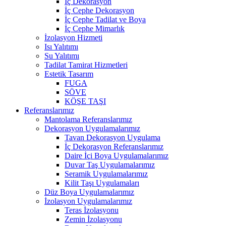
İç Dekorasyon
İç Cephe Dekorasyon
İç Cephe Tadilat ve Boya
İç Cephe Mimarlık
İzolasyon Hizmeti
Isı Yalıtımı
Su Yalıtımı
Tadilat Tamirat Hizmetleri
Estetik Tasarım
FUGA
SÖVE
KÖŞE TAŞI
Referanslarımız
Mantolama Referanslarımız
Dekorasyon Uygulamalarımız
Tavan Dekorasyon Uygulama
İç Dekorasyon Referanslarımız
Daire İçi Boya Uygulamalarımız
Duvar Taş Uygulamalarımız
Seramik Uygulamalarımız
Kilit Taşı Uygulamaları
Düz Boya Uygulamalarımız
İzolasyon Uygulamalarımız
Teras İzolasyonu
Zemin İzolasyonu