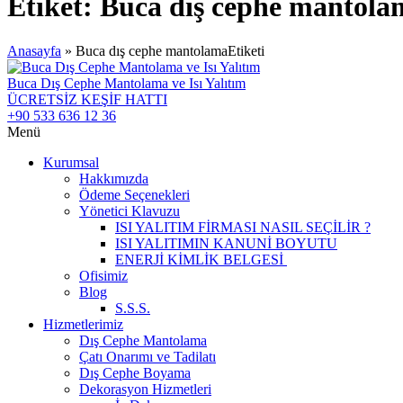
Etiket:
Buca dış cephe mantola
Anasayfa
»
Buca dış cephe mantolamaEtiketi
Buca Dış Cephe Mantolama ve Isı Yalıtım
ÜCRETSİZ KEŞİF HATTI
+90 533 636 12 36
Menü
Kurumsal
Hakkımızda
Ödeme Seçenekleri
Yönetici Klavuzu
ISI YALITIM FİRMASI NASIL SEÇİLİR ?
ISI YALITIMIN KANUNİ BOYUTU
ENERJİ KİMLİK BELGESİ
Ofisimiz
Blog
S.S.S.
Hizmetlerimiz
Dış Cephe Mantolama
Çatı Onarımı ve Tadilatı
Dış Cephe Boyama
Dekorasyon Hizmetleri