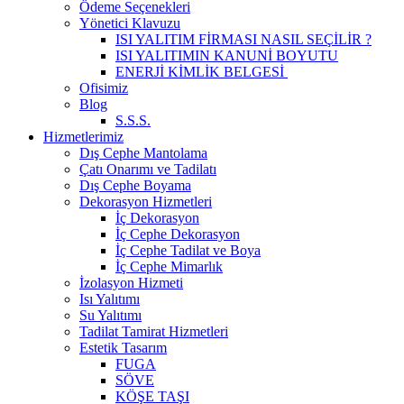
Ödeme Seçenekleri
Yönetici Klavuzu
ISI YALITIM FİRMASI NASIL SEÇİLİR ?
ISI YALITIMIN KANUNİ BOYUTU
ENERJİ KİMLİK BELGESİ
Ofisimiz
Blog
S.S.S.
Hizmetlerimiz
Dış Cephe Mantolama
Çatı Onarımı ve Tadilatı
Dış Cephe Boyama
Dekorasyon Hizmetleri
İç Dekorasyon
İç Cephe Dekorasyon
İç Cephe Tadilat ve Boya
İç Cephe Mimarlık
İzolasyon Hizmeti
Isı Yalıtımı
Su Yalıtımı
Tadilat Tamirat Hizmetleri
Estetik Tasarım
FUGA
SÖVE
KÖŞE TAŞI