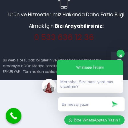
Ürün ve Hizmetlerimiz Hakkında Daha Fazla Bilgi
Almak İçin
Bizi Arayabilirsiniz:
0 533 636 12 36
Bu web sitesi, bazı bilgilerin ve hizmetlerin sağlanması
amacıyla
nOOn Medya
tarafından kurulmuştur. © 2013
Whatsapp İletişim
ERKUR YAPI . Tüm hakları saklıdır.
Merhaba, Size nasıl yardımcı
olabilirim?
Bize WhatsApptan Yazın !