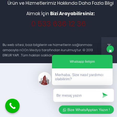
Ürün ve Hizmetlerimiz Hakkında Daha Fazla Bilgi
Almak İçin
Bizi Arayabilirsiniz:
0 533 636 12 36
Bu web sitesi, bazı bilgilerin ve hizmetlerin sağlanması
amacıyla
nOOn Medya
tarafından kurulmuştur. © 2013
ERKUR YAPI . Tüm hakları saklıdır.
Whatsapp İletişim
Merhaba, Size nasıl yardımcı
olabilirim?
Bize WhatsApptan Yazın !