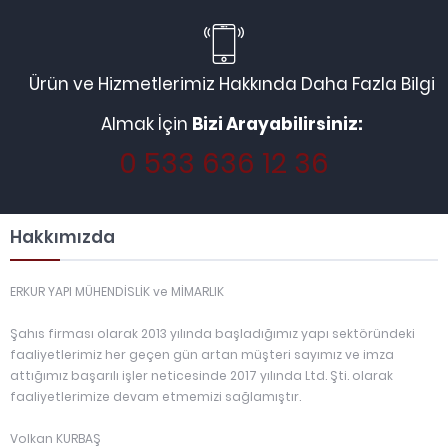
Ürün ve Hizmetlerimiz Hakkında Daha Fazla Bilgi
Almak İçin
Bizi Arayabilirsiniz:
0 533 636 12 36
Hakkımızda
ERKUR YAPI MÜHENDİSLİK ve MİMARLIK
Şahıs firması olarak 2013 yılında başladığımız yapı sektöründeki
faaliyetlerimiz her geçen gün artan müşteri sayımız ve imza
attığımız başarılı işler neticesinde 2017 yılında Ltd. Şti. olarak
faaliyetlerimize devam etmemizi sağlamıştır.
Volkan KURBAŞ